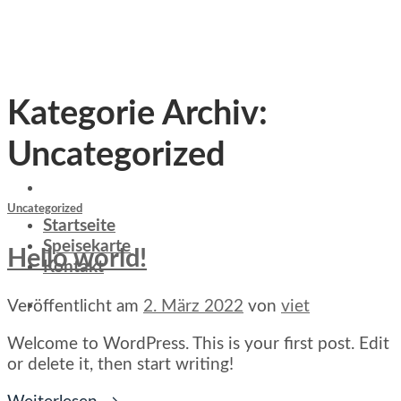
Skip
to
content
Kategorie Archiv:
Uncategorized
Uncategorized
Startseite
Speisekarte
Hello world!
Kontakt
Veröffentlicht am
2. März 2022
von
viet
Welcome to WordPress. This is your first post. Edit
or delete it, then start writing!